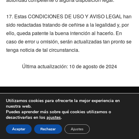
17. Estas CONDICIONES DE USO Y AVISO LEGAL han
sido redactadas tratando de ceñirse a la legalidad y, por
ello, queda patente la buena intención al hacerlo. En
caso de error u omisión, serán actualizadas tan pronto se
tenga noticia de tal circunstancia.
Última actualización: 10 de agosto de 2024
Contacto
Política de cookies
Política de privacidad
Utilizamos cookies para ofrecerte la mejor experiencia en
nuestra web.
Preguntas frecuentes
Información para autores
Puedes aprender más sobre qué cookies utilizamos o
desactivarlas en los
ajustes
.
Control parental
Aceptar
Rechazar
Ajustes
© cuentorelatos.com 2025