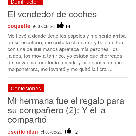
Me llevó a donde tiene los papeles y me sentó arriba
de su escritorio, me quitó la chamarra y bajó mi top,
con una de sus manos apretaba mis pezones, los
jalaba, los movía tan rico, yo estaba que chorreaba
de mi vagina, me tenía mojada y con ganas de que
me penetrara, me levantó y me quitó la licra ...
Confesiones
Mi hermana fue el regalo para
su compañero (2): Y él la
compartió
escritchilan
el 07/08/26
12
Se salió de mí y mientras el otro me seguía dando
anal, me puso la verga en la boca y fui yo quien se
abalanzó a metérmela en la boquita para que me
diera mi ración de leche, lo abracé para que no me
diera hasta la última gota, pues la última vez que él