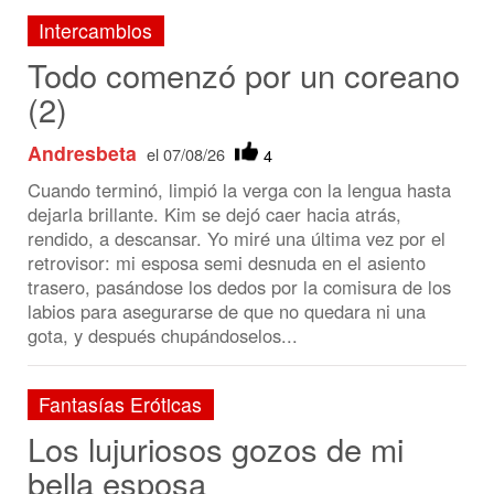
Andresbeta
el 07/08/26
4
Cuando terminó, limpió la verga con la lengua hasta
dejarla brillante. Kim se dejó caer hacia atrás,
rendido, a descansar. Yo miré una última vez por el
retrovisor: mi esposa semi desnuda en el asiento
trasero, pasándose los dedos por la comisura de los
labios para asegurarse de que no quedara ni una
gota, y después chupándoselos...
Fantasías Eróticas
Los lujuriosos gozos de mi
bella esposa
hectordavid
el 07/08/26
6
Para que pueda disfrutar de la textura y el grosor del
sexo de distintos hombres dentro de ella, acariciar
sus cuerpos y sentir sus caricias... Por todo eso he
fantaseado con ella y sobre ella, ofreciéndole gozar