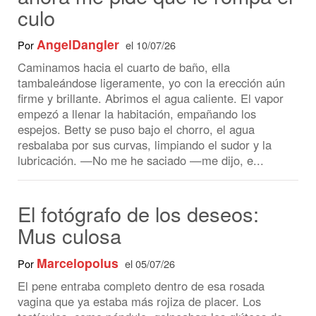
Caminamos hacia el cuarto de baño, ella
tambaleándose ligeramente, yo con la erección aún
firme y brillante. Abrimos el agua caliente. El vapor
empezó a llenar la habitación, empañando los
espejos. Betty se puso bajo el chorro, el agua
resbalaba por sus curvas, limpiando el sudor y la
lubricación. —No me he saciado —me dijo, e...
El fotógrafo de los deseos:
Mus culosa
Marcelopolus
Por
el 05/07/26
El pene entraba completo dentro de esa rosada
vagina que ya estaba más rojiza de placer. Los
testículos, como péndulo, golpeaban los glúteos de
ella como cachetadas. La panza de Pedro fricaba
contra el six pack poderoso de Fabiola; ella lo tomó
del cuello y lo llevó hasta sí para besarlo
apasionadamente mientras sus piernas lo apre...