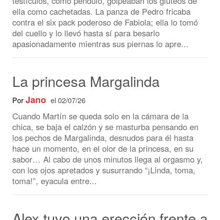
La princesa Margalinda
Jano
Por
el 02/07/26
Cuando Martín se queda solo en la cámara de la
chica, se baja el calzón y se masturba pensando en
los pechos de Margalinda, desnudos para él hasta
hace un momento, en el olor de la princesa, en su
sabor… Al cabo de unos minutos llega al orgasmo y,
con los ojos apretados y susurrando “¡Linda, toma,
toma!”, eyacula entre...
Alex tuvo una erección frente a
unos amigos sin darse cuenta
Alexymiranda
Por
el 24/06/26
Le supliqué que me penetrara no podía aguantar un
minuto más, él hizo caso, me bajó la pijama, me