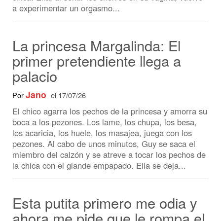
La princesa Margalinda: El
primer pretendiente llega a
palacio
Jano
Por
el 17/07/26
El chico agarra los pechos de la princesa y amorra su
boca a los pezones. Los lame, los chupa, los besa,
los acaricia, los huele, los masajea, juega con los
pezones. Al cabo de unos minutos, Guy se saca el
miembro del calzón y se atreve a tocar los pechos de
la chica con el glande empapado. Ella se deja...
Esta putita primero me odia y
ahora me pide que le rompa el
culo
AngelDangler
Por
el 10/07/26