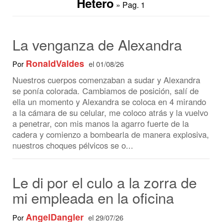
Hetero
» Pag. 1
La venganza de Alexandra
RonaldValdes
Por
el 01/08/26
Nuestros cuerpos comenzaban a sudar y Alexandra
se ponía colorada. Cambiamos de posición, salí de
ella un momento y Alexandra se coloca en 4 mirando
a la cámara de su celular, me coloco atrás y la vuelvo
a penetrar, con mis manos la agarro fuerte de la
cadera y comienzo a bombearla de manera explosiva,
nuestros choques pélvicos se o...
Le di por el culo a la zorra de
mi empleada en la oficina
AngelDangler
Por
el 29/07/26
—¡Tú! ¡Tú eres mi dueño Ángel! ¡Lléname por favor,
destrózame! —. Gritaba con la cara empapada en