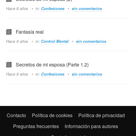
Hace 8 años
in:
Confesiones
sin comentarios
Fantasía real
Hace 9 años
in:
Control Mental
sin comentarios
Secretos de mi esposa (Parte 1.2)
Hace 9 años
in:
Confesiones
sin comentarios
Contacto
Política de cookies
Política de privacidad
Preguntas frecuentes
Información para autores