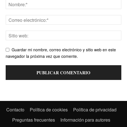
Guardar mi nombre, correo electrónico y sitio web en este
navegador la próxima vez que comente.
Contacto
Política de cookies
Política de privacidad
Utilizamos cookies para ofrecerte la mejor experiencia en
Preguntas frecuentes
Información para autores
nuestra web.
Puedes aprender más sobre qué cookies utilizamos o