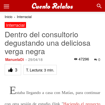
Inicio
Interracial
Interracial
Dentro del consultorio
degustando una deliciosa
verga negra
47296
ManuelaDi
-
29/04/18
0
3
T. Lectura:
3
min.
E
staba llegando a casa con Matías, para continuar
con otra sesión de estudio (link "
Haciendo el proyecto