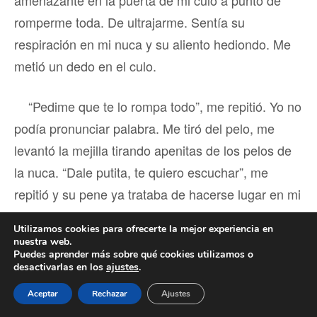
amenazante en la puerta de mi culo a punto de
romperme toda. De ultrajarme. Sentía su
respiración en mi nuca y su aliento hediondo. Me
metió un dedo en el culo.
“Pedime que te lo rompa todo”, me repitió. Yo no
podía pronunciar palabra. Me tiró del pelo, me
levantó la mejilla tirando apenitas de los pelos de
la nuca. “Dale putita, te quiero escuchar”, me
repitió y su pene ya trataba de hacerse lugar en mi
ano.
Utilizamos cookies para ofrecerte la mejor experiencia en
nuestra web.
“Rompelo, Gustavo, por favor rompémelo todo”,
Puedes aprender más sobre qué cookies utilizamos o
desactivarlas en los
ajustes
.
repetí para que no me pegara otra vez. Y su
Aceptar
Rechazar
Ajustes
enorme pija me perforó sin importarle nada. El