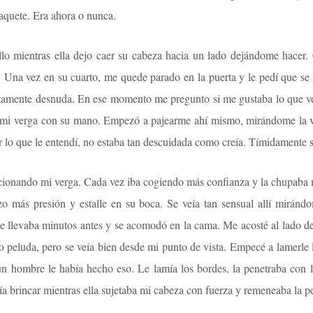
aquete. Era ahora o nunca.
lo mientras ella dejo caer su cabeza hacia un lado dejándome hacer
Una vez en su cuarto, me quede parado en la puerta y le pedí que se
amente desnuda. En ese momento me pregunto si me gustaba lo que veía
o mi verga con su mano. Empezó a pajearme ahí mismo, mirándome la 
or lo que le entendí, no estaba tan descuidada como creía. Tímidamente s
ccionando mi verga. Cada vez iba cogiendo más confianza y la chupaba 
o más presión y estalle en su boca. Se veía tan sensual allí mirán
ue llevaba minutos antes y se acomodó en la cama. Me acosté al lado de
o peluda, pero se veía bien desde mi punto de vista. Empecé a lamerle 
n hombre le había hecho eso. Le lamía los bordes, la penetraba con la
cía brincar mientras ella sujetaba mi cabeza con fuerza y remeneaba la 