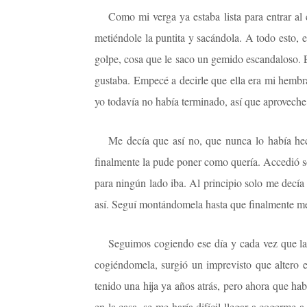
Como mi verga ya estaba lista para entrar al 
metiéndole la puntita y sacándola. A todo esto, 
golpe, cosa que le saco un gemido escandaloso. 
gustaba. Empecé a decirle que ella era mi hembra
yo todavía no había terminado, así que aproveche
Me decía que así no, que nunca lo había hec
finalmente la pude poner como quería. Accedió so
para ningún lado iba. Al principio solo me decía 
así. Seguí montándomela hasta que finalmente me
Seguimos cogiendo ese día y cada vez que la
cogiéndomela, surgió un imprevisto que altero e
tenido una hija ya años atrás, pero ahora que hab
en la casa, se me haría difícil llegar a cogerme 