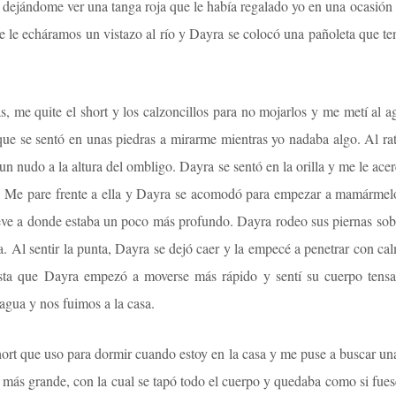
, dejándome ver una tanga roja que le había regalado yo en una ocasión
e echáramos un vistazo al río y Dayra se colocó una pañoleta que tení
s, me quite el short y los calzoncillos para no mojarlos y me metí al a
que se sentó en unas piedras a mirarme mientras yo nadaba algo. Al rat
n nudo a la altura del ombligo. Dayra se sentó en la orilla y me le ace
e. Me pare frente a ella y Dayra se acomodó para empezar a mamármel
lleve a donde estaba un poco más profundo. Dayra rodeo sus piernas sobr
. Al sentir la punta, Dayra se dejó caer y la empecé a penetrar con ca
hasta que Dayra empezó a moverse más rápido y sentí su cuerpo tens
agua y nos fuimos a la casa.
t que uso para dormir cuando estoy en la casa y me puse a buscar una
más grande, con la cual se tapó todo el cuerpo y quedaba como si fuese 