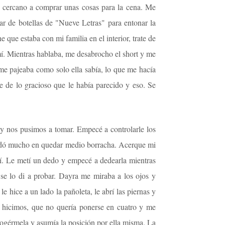
lo cercano a comprar unas cosas para la cena. Me
ar de botellas de "Nueve Letras" para entonar la
que estaba con mi familia en el interior, trate de
mí. Mientras hablaba, me desabrocho el short y me
me pajeaba como solo ella sabía, lo que me hacía
e de lo gracioso que le había parecido y eso. Se
 y nos pusimos a tomar. Empecé a controlarle los
tardó mucho en quedar medio borracha. Acerque mi
llí. Le metí un dedo y empecé a dedearla mientras
se lo di a probar. Dayra me miraba a los ojos y
 hice a un lado la pañoleta, le abrí las piernas y
o hicimos, que no quería ponerse en cuatro y me
cogérmela y asumía la posición por ella misma. La