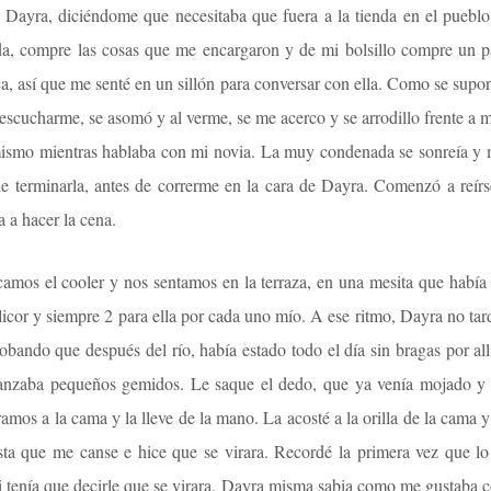
tó Dayra, diciéndome que necesitaba que fuera a la tienda en el pueb
nda, compre las cosas que me encargaron y de mi bolsillo compre un p
, así que me senté en un sillón para conversar con ella. Como se supone 
escucharme, se asomó y al verme, se me acerco y se arrodillo frente a 
mismo mientras hablaba con mi novia. La muy condenada se sonreía y 
de terminarla, antes de correrme en la cara de Dayra. Comenzó a reírs
a a hacer la cena.
amos el cooler y nos sentamos en la terraza, en una mesita que había
licor y siempre 2 para ella por cada uno mío. A ese ritmo, Dayra no 
obando que después del río, había estado todo el día sin bragas por a
lanzaba pequeños gemidos. Le saque el dedo, que ya venía mojado y 
os a la cama y la lleve de la mano. La acosté a la orilla de la cama y le
asta que me canse e hice que se virara. Recordé la primera vez que l
i tenía que decirle que se virara, Dayra misma sabia como me gustaba 