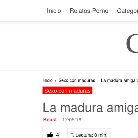
Inicio
Relatos Porno
Catego
Inicio
Sexo con maduras
La madura amiga d
Sexo con maduras
La madura amiga 
Beast
-
17/05/18
4
T. Lectura:
8
min.