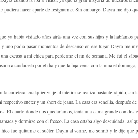
que pudiera hacer aparte de resignarme. Sin embargo, Dayra me dijo qu
 que ya había visitado años atrás una vez con sus hijas y la habíamos p
os y uno podía pasar momentos de descanso en ese lugar. Dayra me in
e una excusa a mi chica para perderme el fin de semana. Me fui el sáb
aría a cuidársela por el día y que la hija venía con la niña el domingo,
 la carretera, cualquier viaje al interior se realiza bastante rápido, sin
 respectivo suéter y un short de jeans. La casa era sencilla, después de 
os. El cuarto donde nos quedaríamos, tenía una cama grande con dos c
amaca y dormirse con el fresco. La casa estaba algo descuidada, así que
hice fue quitarme el suéter. Dayra al verme, me sonrió y le dije que 