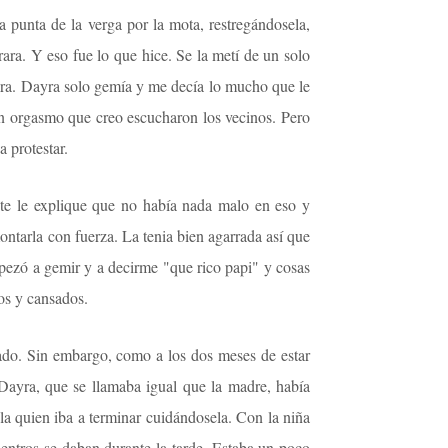
a punta de la verga por la mota, restregándosela,
ara. Y eso fue lo que hice. Se la metí de un solo
Sra. Dayra solo gemía y me decía lo mucho que le
 un orgasmo que creo escucharon los vecinos. Pero
 protestar.
nte le explique que no había nada malo en eso y
ntarla con fuerza. La tenia bien agarrada así que
empezó a gemir y a decirme "que rico papi" y cosas
os y cansados.
ado. Sin embargo, como a los dos meses de estar
 Dayra, que se llamaba igual que la madre, había
ela quien iba a terminar cuidándosela. Con la niña
cuentros se daban durante la tarde. Estaba un poco