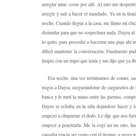
arreglar unas cosas por allí. Al rato me desper
arregle y salí a hacer el mandado. Ya en la tie
noche. Cuando llegue a la casa, me llamo mi chica
disimular para que no sospechara nada. Dayra al 
lo quito, para proceder a hacerme una paja ahí 
difícil mantener la conversación. Finalmente pu
limpió con un trapo que tenía y me dijo que ya ib
Esa noche, una vez terminamos de comer, sac
tragos a Dayra, asegurándome de cargárselos de 
banca y le metí la mano entre las piernas, compr
Dayra se echaba en la silla dejándose hacer y 
empezó a chuparme el dedo. Le dije que nos fuéram
empecé a penetrarla. Me la cogí así un rato, h
causaba gracia ver como con el tiempo, a veces n