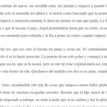
combate de nuevo, me arrodille entre sus piernas y empecé a pasarle l
ella solo se remordía los labios y se movía como buscando que la penetr
Empecé a metérsela mientras le abría las piernas lo más que podía. La 
 y que le sacaría el jugo. Seguí penetrándola hasta que se corrió, en
 ese momento para voltearla y la iba a poner en cuatro, cuando empezó a
ho así, que eso solo lo hacían las putas y cosas así. Yo calmadame
lo si se lo hacía suavecito. La penetre de un solo golpe y comencé a mo
que así no, que se la sacara, pero al rato de estar cogiéndomela así, 
 vine dentro de ella. Quedamos ahí rendidos los dos en la cama, sudad
 visito, enseñándole otro par de cosas que tampoco nunca había prob
l ritmo de nuestras escapadas sexuales. Resulta que la hija mayor de
ía empezado a trabajar, no tenía a nadie que se la cuidara y fue la abu
a Dayra cuando la iba a visitar, ya que la gran mayoría de nuestros en