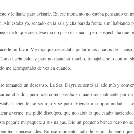
ste y le llame para avisarle. En ese momento no estaba pensando en n
r. Ahí estaba yo, sentado en la sala y ella parada frente a mí hablando p
jor de lo que creía. Ese día no paso más nada, pero sospechaba que pr
erle un favor. Me dijo que necesitaba pintar unos cuartos de la casa,
Como hacía calor y para no manchar mucho, trabajaba solo con un shor
ndo me acompañaba de vez en cuando.
 piso tomando un descanso. La Sra. Dayra se sentó al lado mío y conver
carme el sudor, pero note como pasaba su mano sensualmente por mi 
staba haciendo, se sonrojo y se paró. Viendo una oportunidad, la seg
ltear a verme, me pidió disculpas, que no sabía lo que estaba haciendo
 hasta pegarle mi paquete a sus nalgas. Dio un pequeño brinco pero no 
bién tenía necesidades. En ese momento trato de seguir diciendo que