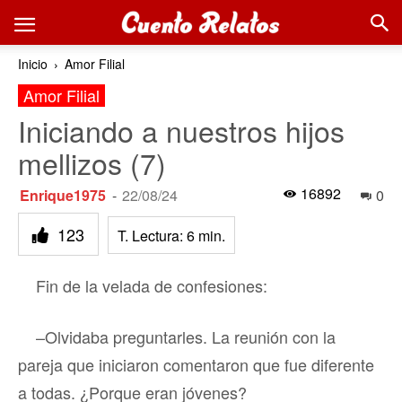
Inicio
Amor Filial
Amor Filial
Iniciando a nuestros hijos
mellizos (7)
16892
Enrique1975
-
22/08/24
0
123
T. Lectura:
6
min.
Fin de la velada de confesiones:
–Olvidaba preguntarles. La reunión con la
pareja que iniciaron comentaron que fue diferente
a todas. ¿Porque eran jóvenes?