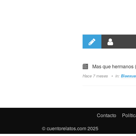
Mas que hermanos (
Hace 7 meses
in:
Bisexua
Contacto
Políti
© cuentorelatos.com 2025