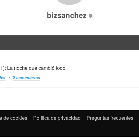
bizsanchez
1): La noche que cambió todo
les
2 comentarios
ca de cookies
Política de privacidad
Preguntas frecuentes