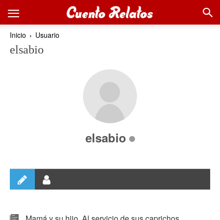
Inicio
Usuario
elsabio
elsabio
Mamá y su hijo. Al servicio de sus caprichos