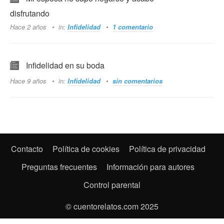
disfrutando
Hace 2 años
in:
Infidelidad
1 comentario
Infidelidad en su boda
Hace 9 años
in:
Infidelidad
sin comentarios
Contacto
Política de cookies
Política de privacidad
Preguntas frecuentes
Información para autores
Control parental
© cuentorelatos.com 2025