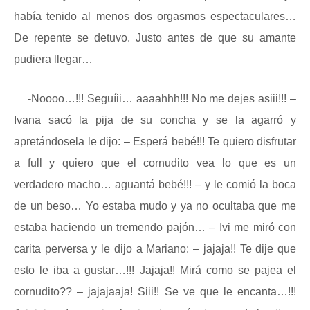
había tenido al menos dos orgasmos espectaculares…
De repente se detuvo. Justo antes de que su amante
pudiera llegar…
-Noooo…!!! Seguíii… aaaahhh!!! No me dejes asiii!!! –
Ivana sacó la pija de su concha y se la agarró y
apretándosela le dijo: – Esperá bebé!!! Te quiero disfrutar
a full y quiero que el cornudito vea lo que es un
verdadero macho… aguantá bebé!!! – y le comió la boca
de un beso… Yo estaba mudo y ya no ocultaba que me
estaba haciendo un tremendo pajón… – Ivi me miró con
carita perversa y le dijo a Mariano: – jajaja!! Te dije que
esto le iba a gustar…!!! Jajaja!! Mirá como se pajea el
cornudito?? – jajajaaja! Siii!! Se ve que le encanta…!!!