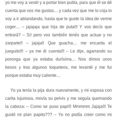
yo me voy a vestir y a portar bien putita, para que él se dé
cuenta que vos me gustas… y cada vez que me lo coja lo
voy a ir ablandando, hasta que le guste la idea de verme
coger… – jajajaja que hija de puta!!! Y vos decís que
entrará? – Si! pero vos también tenés que actuar y no
zarparte!! – jajaja!! Que guacha… me encanta el
jueguito!!! – ya me di cuenta!!! – Le dije, agarrando su
poronga que ya estaba durísima… Nos dimos unos
besos y tras algunos toqueteos, me levanté y me fui
porque estaba muy caliente…
Yo ya tenía la pija dura nuevamente, y mi esposa con
carita lujuriosa, movía su pelvis y me seguía quemando
la cabeza: – Como se puso papi!!! Mmmmm Jajaja!!! Te
gustó mi plan papito??? – Yo no podía creer como mi