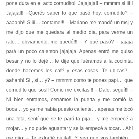
pone dura en el acto cornudito!! Jajajaja!! – mmmm siiiii!!
Jajaja!!! –Querés saber lo que pasó hoy, cornudito? –
aaaahh!! Siiii… contame!!! – Mariano me mandó un msj y
me dijo que me quedara al medio día, para verme un
rato… obviamente, me quedé!!! – Y qué pasó? – jajaja
pará un poco calentón jajajaja. Apenas entró me quiso
besar y no lo dejé… le dije que fuéramos a la cocinita,
donde hacemos los café y esas cosas. Te ubicas? –
aahahh! Sii, si… y? – mmmm como te pones papi… que
cornudito que sos!! Como me excitas!!! – Dale, seguí!!! –
Ni bien entramos, cerramos la puerta y me comió la
boca… yo ya me había puesto caliente… apenas me tocó
una teta, sentí que se le paró la pija… y me empecé a
mojar… y no pude aguantar y se la empecé a tocar… Ahí
me dijo: – Te extrañé putita!!! Y veo que vos también…