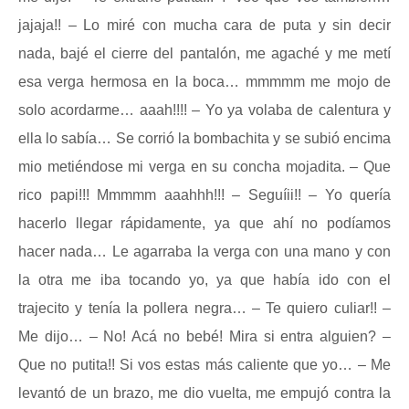
jajaja!! – Lo miré con mucha cara de puta y sin decir
nada, bajé el cierre del pantalón, me agaché y me metí
esa verga hermosa en la boca… mmmmm me mojo de
solo acordarme… aaah!!!! – Yo ya volaba de calentura y
ella lo sabía… Se corrió la bombachita y se subió encima
mio metiéndose mi verga en su concha mojadita. – Que
rico papi!!! Mmmmm aaahhh!!! – Seguíii!! – Yo quería
hacerlo llegar rápidamente, ya que ahí no podíamos
hacer nada… Le agarraba la verga con una mano y con
la otra me iba tocando yo, ya que había ido con el
trajecito y tenía la pollera negra… – Te quiero culiar!! –
Me dijo… – No! Acá no bebé! Mira si entra alguien? –
Que no putita!! Si vos estas más caliente que yo… – Me
levantó de un brazo, me dio vuelta, me empujó contra la