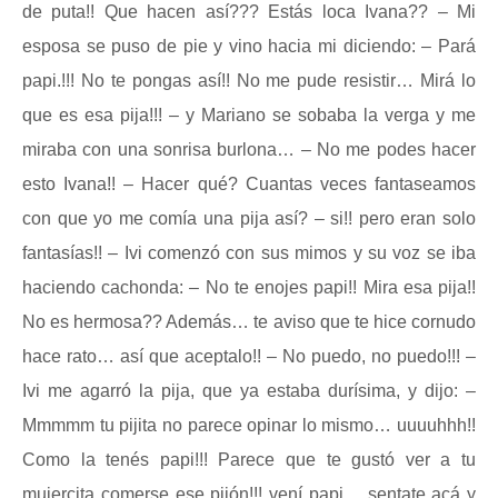
de puta!! Que hacen así??? Estás loca Ivana?? – Mi
esposa se puso de pie y vino hacia mi diciendo: – Pará
papi.!!! No te pongas así!! No me pude resistir… Mirá lo
que es esa pija!!! – y Mariano se sobaba la verga y me
miraba con una sonrisa burlona… – No me podes hacer
esto Ivana!! – Hacer qué? Cuantas veces fantaseamos
con que yo me comía una pija así? – si!! pero eran solo
fantasías!! – Ivi comenzó con sus mimos y su voz se iba
haciendo cachonda: – No te enojes papi!! Mira esa pija!!
No es hermosa?? Además… te aviso que te hice cornudo
hace rato… así que aceptalo!! – No puedo, no puedo!!! –
Ivi me agarró la pija, que ya estaba durísima, y dijo: –
Mmmmm tu pijita no parece opinar lo mismo… uuuuhhh!!
Como la tenés papi!!! Parece que te gustó ver a tu
mujercita comerse ese pijón!!! vení papi… sentate acá y