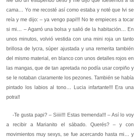
Me dio un estupendo beso y me dijo que fuésemos a la
cama… Yo me recosté así como estaba y noté que Ivi se
reía y me dijo: – ya vengo papi!!! No te empieces a tocar
si mi… – Agarró una bolsa y salió de la habitación… En
unos minutos, volvió vestida con una mini roja un tanto
brillosa de lycra, súper ajustada y una remerita también
del mismo material, en blanco con unos detalles rojos en
las mangas, que de tan apretada no podía usar corpiño y
se le notaban claramente los pezones. También se había
pintado los labios al tono… Lucia infartante!!! Era una
potra!!
-Te gusta papi? – Siiii!!! Estas tremenda!!! – Así lo voy
a recibir a Marianito el sábado. Querés? – y con
movimientos muy sexys, se fue acercando hasta mi… y