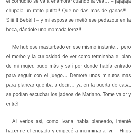
el cornudito se va a enamorar cuando la vea… – jajajaja
chupala un ratito putita!! Que no das mas de ganas!!! –
Siiii!!! Bebé!!! – y mi esposa se metió ese pedazote en la
boca, dándole una mamada feroz!!
Me hubiese masturbado en ese mismo instante… pero
el morbo y la curiosidad de ver como terminaba el plan
de mi mujer, pudo más y salí por donde había entrado
para seguir con el juego… Demoré unos minutos mas
para planear que iba a decir… ya en la puerta de casa,
se podían escuchar los jadeos de Mariano. Tome valor y
entré!
Al verlos así, como Ivana había planeado, intenté
hacerme el enojado y empecé a incriminar a Ivi: – Hijos