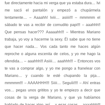
fue directamente hacia mi verga que ya estaba dura… Ivi
me sacó el pantalón y empezó a chupármela
lentamente… – Aaaahh! Iviii… asiiii!!! – mmmmm el
sábado te vas a recibir de cornudito papi!!! – aaahhh!!
Que pensas hacer??? Aaaaahh!!! – Mientras Mariano
trabaja, yo voy a hacerme la sexy. Él sabe que no tiene
que hacer nada… Vos cada tanto me haces algún
reproche o alguna escenita de celos, y yo me hago la
ofendida… – aaahhh!!! Asiiii… aaahhh!!! – Entonces vos
te vas a comprar algo, y yo me pongo a franelear con
Mariano… y cuando le esté chupando la pija…
mmmmm!!! – AAAAHHH!!! Siiii… Seguíii!!!! – Ahí entras
vos… pegas unos grititos y yo te empiezo a decir que
cosas de la verga de Mariano, y que ya habíamos
hablado de hacer algo así… y esas cosas… aaaahhh!!!