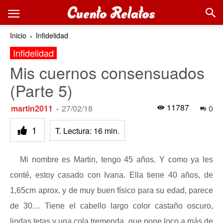
Inicio
Infidelidad
Infidelidad
Mis cuernos consensuados
(Parte 5)
11787
martin2011
-
27/02/18
0
1
T. Lectura:
16
min.
Mi nombre es Martin, tengo 45 años. Y como ya les
conté, estoy casado con Ivana. Ella tiene 40 años, de
1,65cm aprox. y de muy buen físico para su edad, parece
de 30… Tiene el cabello largo color castaño oscuro,
lindas tetas y una cola tremenda, que pone loco a más de