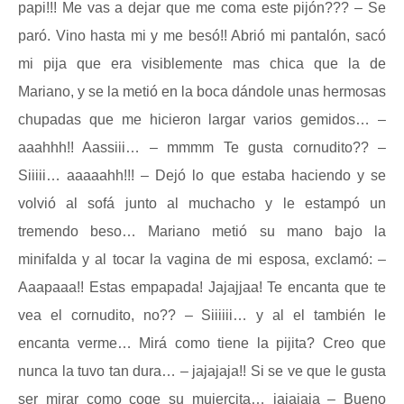
papi!!! Me vas a dejar que me coma este pijón??? – Se
paró. Vino hasta mi y me besó!! Abrió mi pantalón, sacó
mi pija que era visiblemente mas chica que la de
Mariano, y se la metió en la boca dándole unas hermosas
chupadas que me hicieron largar varios gemidos… –
aaahhh!! Aassiii… – mmmm Te gusta cornudito?? –
Siiiii… aaaaahh!!! – Dejó lo que estaba haciendo y se
volvió al sofá junto al muchacho y le estampó un
tremendo beso… Mariano metió su mano bajo la
minifalda y al tocar la vagina de mi esposa, exclamó: –
Aaapaaa!! Estas empapada! Jajajjaa! Te encanta que te
vea el cornudito, no?? – Siiiiii… y al el también le
encanta verme… Mirá como tiene la pijita? Creo que
nunca la tuvo tan dura… – jajajaja!! Si se ve que le gusta
ser mirar como coge su mujercita… jajajaja – Bueno