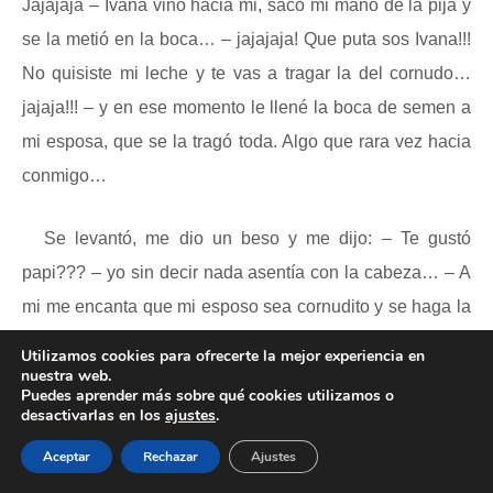
Jajajaja – Ivana vino hacia mi, sacó mi mano de la pija y
se la metió en la boca… – jajajaja! Que puta sos Ivana!!!
No quisiste mi leche y te vas a tragar la del cornudo…
jajaja!!! – y en ese momento le llené la boca de semen a
mi esposa, que se la tragó toda. Algo que rara vez hacia
conmigo…
Se levantó, me dio un beso y me dijo: – Te gustó
papi??? – yo sin decir nada asentía con la cabeza… – A
mi me encanta que mi esposo sea cornudito y se haga la
paja mientras me mira coger…!!! – Me dio otro beso y
Utilizamos cookies para ofrecerte la mejor experiencia en
nuestra web.
yendo hacia Mariano me dijo: – Pero todavía falta papi!!!
Puedes aprender más sobre qué cookies utilizamos o
Vas a ver que dentro de un ratito te vas a hacer otra
desactivarlas en los
ajustes
.
paja…!!! – Le agarró la pija a Mariano se la metió en la
Aceptar
Rechazar
Ajustes
boca y la chupó un ratito como para asegurarse que siga