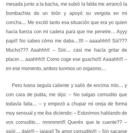
mesada junto a la bacha, me subió la falda me arrancó la
bombachita de un tirón y apoyó su vergota en mi
concha… Me excitó tanto esa situación que era yo quien
hacia fuerza con mi cadera para que me penetre… Ayyy
papi!! No sabes cómo me daba…!!!! – aaaahhh!! Siii???
Mucho??? Aaahhh!! – Siiii… casi me hacía gritar de
placer… aaahhh!!! Como coge ese guacho!!! Aaaahh!!! –
en ese momento, ambos tuvimos un orgasmo…
Pero Ivana seguía caliente y salió de encima mío… y
con cara de putita, me dijo: – No salgas cornudito que
todavía falta… – y empezó a chupar mi oreja de forma
muy sensual y me iba diciendo: – Estuvimos hablando de
vos cornudito… mmmmm!!! Querés que te cuente?? –
ssiiii… dale!!! – jajaja!! Te amor cornudito!!! – Sin sacarse