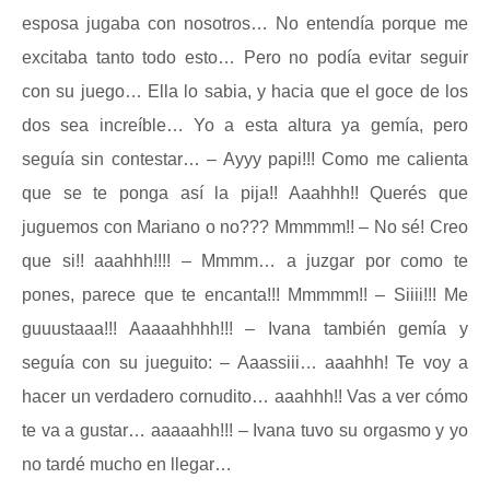
esposa jugaba con nosotros… No entendía porque me
excitaba tanto todo esto… Pero no podía evitar seguir
con su juego… Ella lo sabia, y hacia que el goce de los
dos sea increíble… Yo a esta altura ya gemía, pero
seguía sin contestar… – Ayyy papi!!! Como me calienta
que se te ponga así la pija!! Aaahhh!! Querés que
juguemos con Mariano o no??? Mmmmm!! – No sé! Creo
que si!! aaahhh!!!! – Mmmm… a juzgar por como te
pones, parece que te encanta!!! Mmmmm!! – Siiii!!! Me
guuustaaa!!! Aaaaahhhh!!! – Ivana también gemía y
seguía con su jueguito: – Aaassiii… aaahhh! Te voy a
hacer un verdadero cornudito… aaahhh!! Vas a ver cómo
te va a gustar… aaaaahh!!! – Ivana tuvo su orgasmo y yo
no tardé mucho en llegar…