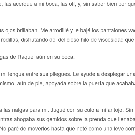
 las acerque a mi boca, las olí, y, sin saber bien por qu
 ojos brillaban. Me arrodillé y le bajé los pantalones v
odillas, disfrutando del delicioso hilo de viscosidad qu
agas de Raquel aún en su boca.
 mi lengua entre sus pliegues. Le ayude a desplegar un
 mismo, aún de pie, apoyada sobre la puerta que acaba
a las nalgas para mi. Jugué con su culo a mi antojo. Si
ntras ahogaba sus gemidos sobre la prenda que llenaba
No paré de moverlos hasta que noté como una leve corri