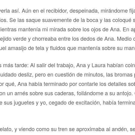
rla así. Aún en el recibidor, despeinada, mirándome fija
bios. Se las saque suavemente de la boca y las coloqué 
entras mantenía mi mirada sobre los ojos de Ana. En a
tejido verde y chorreaba entre los dedos de Ana. Medio
quel amasijo de tela y fluidos que mantenía sobre su man
más tarde: Al salir del trabajo, Ana y Laura habían coinc
cuidado desliz, pero en cuestión de minutos, las bromas 
r qué, Ana había terminado por contarle los detalles so
con un arnés sobre sus caderas, follándome a su antoj
e sus juguetes y yo, cegado de excitación, había termi
 relato, y viendo como su tren se aproximaba al andén, 