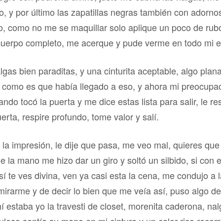
o, y por último las zapatillas negras también con adorno
 como no me se maquillar solo aplique un poco de rubor 
 cuerpo completo, me acerque y pude verme en todo mi e
s bien paraditas, y una cinturita aceptable, algo plana
mo es que había llegado a eso, y ahora mi preocupación
ndo tocó la puerta y me dice estas lista para salir, le re
erta, respire profundo, tome valor y salí.
e la impresión, le dije que pasa, me veo mal, quieres que
e la mano me hizo dar un giro y soltó un silbido, si con
í te ves divina, ven ya casi esta la cena, me condujo a l
 mirarme y de decir lo bien que me veía así, puso algo d
hí estaba yo la travesti de closet, morenita caderona, na