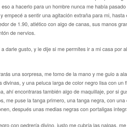
e eso a hacerlo para un hombre nunca me había pasado
 empecé a sentir una agitación extraña para mi, hasta
edor de 1.90, atlético con algo de canas, sus manos gra
tón de nervios.
 darle gusto, y le dije si me permites ir a mi casa por 
rarás una sorpresa, me tomo de la mano y me guio a ala 
s divinas, y una peluca larga de color negro lisa con un fl
na, ahí encontraras también algo de maquillaje, por si g
s, me puse la tanga primero, una tanga negra, con una 
onen, después unas medias negras con portaligas integ
ro con pedrería divino, justo me cubría las nalgas, me