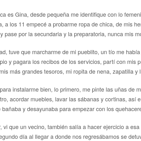
ca es Gina, desde pequeña me identifique con lo femeni
sta, a los 11 empecé a probarme ropa de chica, de mis
y pase por la secundaria y la preparatoria, nunca mis m
dad, tuve que marcharme de mi pueblito, un tío me había
o y pagara los recibos de los servicios, partí con mis 
is más grandes tesoros, mi ropita de nena, zapatilla y l
para instalarme bien, lo primero, me pinte las uñas de m
ntro, acordar muebles, lavar las sábanas y cortinas, así
 me bañaba y desayunaba para empezar con los quehacere
r, vi que un vecino, también salía a hacer ejercicio a es
 segundo día al llegar a donde nos regresábamos se detu