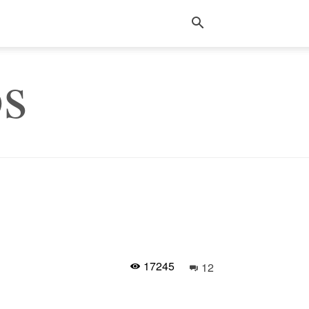
s
17245
12