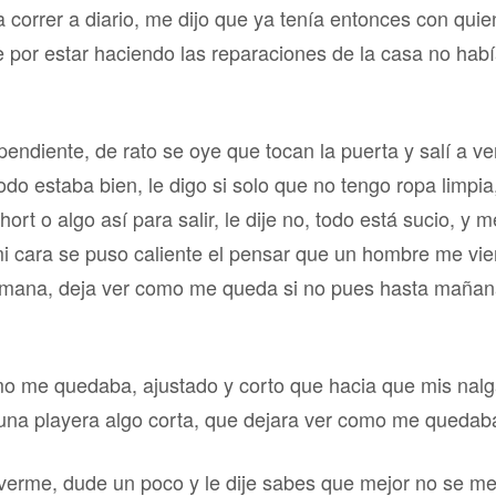
a correr a diario, me dijo que ya tenía entonces con quie
 por estar haciendo las reparaciones de la casa no habí
 pendiente, de rato se oye que tocan la puerta y salí a ve
 todo estaba bien, le digo si solo que no tengo ropa limpi
hort o algo así para salir, le dije no, todo está sucio, y
mi cara se puso caliente el pensar que un hombre me vier
rmana, deja ver como me queda si no pues hasta mañana
mo me quedaba, ajustado y corto que hacia que mis nalg
 una playera algo corta, que dejara ver como me quedaba
l verme, dude un poco y le dije sabes que mejor no se 