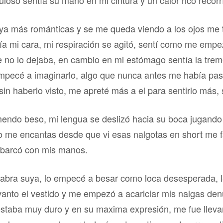
oso sentía su mano en mi cintura y un calor rico recorr
 ya más románticas y se me queda viendo a los ojos me 
día mi cara, mi respiración se agitó, sentí como me emp
 no lo dejaba, en cambio en mi estómago sentía la trem
empecé a imaginarlo, algo que nunca antes me había pas
sin haberlo visto, me apreté más a el para sentirlo más,
remendo beso, mi lengua se deslizó hacia su boca jugando
 me encantas desde que vi esas nalgotas en short me f
abarcó con mis manos.
abra suya, lo empecé a besar como loca desesperada, le
vanto el vestido y me empezó a acariciar mis nalgas den
staba muy duro y en su maxima expresión, me fue lleva