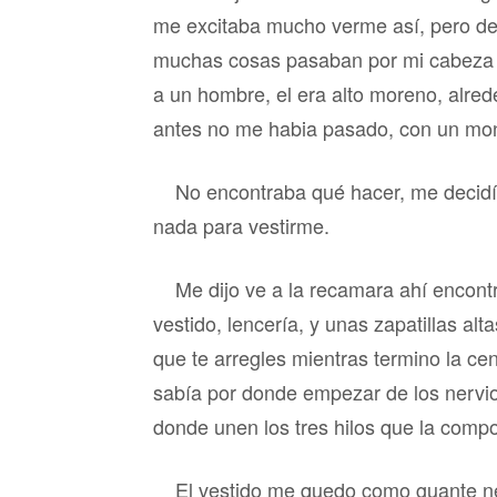
me excitaba mucho verme así, pero d
muchas cosas pasaban por mi cabeza y
a un hombre, el era alto moreno, alred
antes no me habia pasado, con un mon
No encontraba qué hacer, me decidí a
nada para vestirme.
Me dijo ve a la recamara ahí encont
vestido, lencería, y unas zapatillas alta
que te arregles mientras termino la ce
sabía por donde empezar de los nervio
donde unen los tres hilos que la comp
El vestido me quedo como guante neg