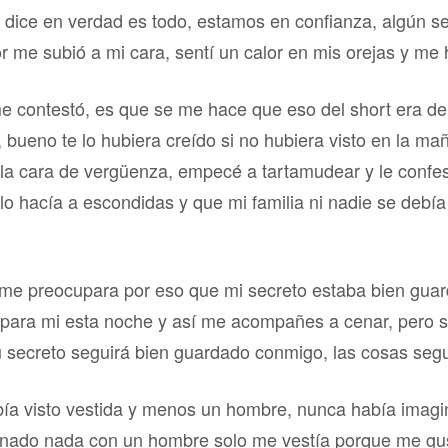
dice en verdad es todo, estamos en confianza, algún sec
r me subió a mi cara, sentí un calor en mis orejas y me 
 me contestó, es que se me hace que eso del short era 
s, bueno te lo hubiera creído si no hubiera visto en la m
a la cara de vergüenza, empecé a tartamudear y le confe
 lo hacía a escondidas y que mi familia ni nadie se debí
 me preocupara por eso que mi secreto estaba bien guard
 para mi esta noche y así me acompañes a cenar, pero sol
u secreto seguirá bien guardado conmigo, las cosas segu
ía visto vestida y menos un hombre, nunca había imagi
nado nada con un hombre solo me vestía porque me gu