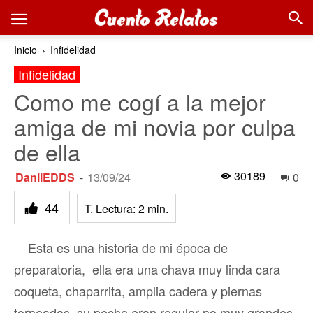
Inicio
Infidelidad
Infidelidad
Como me cogí a la mejor
amiga de mi novia por culpa
de ella
30189
DaniiEDDS
-
13/09/24
0
44
T. Lectura:
2
min.
Esta es una historia de mi época de
preparatoria, ella era una chava muy linda cara
coqueta, chaparrita, amplia cadera y piernas
torneadas, su pecho eran regular no muy grandes